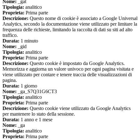
Nome:
_gat
Tipologia:
analitico
Proprieta:
Prima parte
Descrizione:
Questo nome di cookie è associato a Google Universal
Analytics, secondo la documentazione viene utilizzato per limitare la
frequenza delle richieste, limitando la raccolta di dati su siti ad alto
traffico.
Durata:
1 minuto
Nome:
_gid
Tipologia:
analitico
Proprieta:
Prima parte
Descrizione:
Questo cookie è impostato da Google Analytics.
Memorizza e aggiorna un valore univoco per ogni pagina visitata e
viene utilizzato per contare e tenere traccia delle visualizzazioni di
pagina.
Durata:
1 giorno
Nome:
_ga_S7Q31G6CT3
Tipologia:
analitico
Proprieta:
Prima parte
Descrizione:
Questo cookie viene utilizzato da Google Analytics
per mantenere lo stato della sessione.
Durata:
1 anno e 1 mese
Nome:
_ga
Tipologia:
analitico
Proprieta:
Prima parte