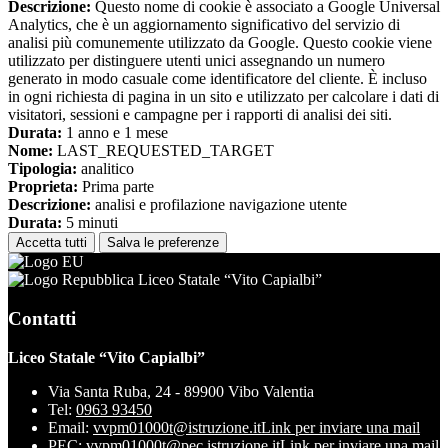
Descrizione:
Questo nome di cookie è associato a Google Universal
Analytics, che è un aggiornamento significativo del servizio di
analisi più comunemente utilizzato da Google. Questo cookie viene
utilizzato per distinguere utenti unici assegnando un numero
generato in modo casuale come identificatore del cliente. È incluso
in ogni richiesta di pagina in un sito e utilizzato per calcolare i dati di
visitatori, sessioni e campagne per i rapporti di analisi dei siti.
Durata:
1 anno e 1 mese
Nome:
LAST_REQUESTED_TARGET
Tipologia:
analitico
Proprieta:
Prima parte
Descrizione:
analisi e profilazione navigazione utente
Durata:
5 minuti
Accetta tutti
Salva le preferenze
Liceo Statale “Vito Capialbi”
Contatti
Liceo Statale “Vito Capialbi”
Via Santa Ruba, 24 - 89900 Vibo Valentia
Tel:
0963 93450
Email:
vvpm01000t@istruzione.it
Link per inviare una mail
PEC:
vvpm01000t@pec.istruzione.it
Link per inviare una mail