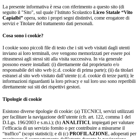
La presente informativa è resa con riferimento a questo sito (di
seguito il "Sito", sul quale l’Istituto Scolastico
Liceo Statale “Vito
Capialbi”
opera, sotto i propri segni distintivi, come erogatore di
servizi e Titolare del trattamento dati personali.
Cosa sono i cookie?
I cookie sono piccoli file di testo che i siti web visitati dagli utenti
inviano ai loro terminali, ove vengono memorizzati per essere poi
ritrasmessi agli stessi siti alla visita successiva. In via generale
possono essere installati: (i) direttamente dal proprietario e/o
responsabile del sito web (c.d. cookie di prima parte); (ii) da titolari
estranei al sito web visitato dall’utente (c.d. cookie di terze parti); le
informazioni riguardanti la loro privacy e sul loro uso sono reperibili
direttamente sui siti dei rispettivi gestori.
Tipologie di cookie
Esistono diverse tipologie di cookie: (a) TECNICI, servizi utilizzati
per facilitare la navigazione dell’utente (cfr. art. 122, comma 1 del
D.Lgs. 196/2003 e s.m.i.); (b)
ANALITICI
, impiegati per valutare
l’efficacia di un servizio fornito o per contribuire a misurarne il
“traffico” (scopi statistici); e di (c)
PROFILAZIONE
, adoperati per