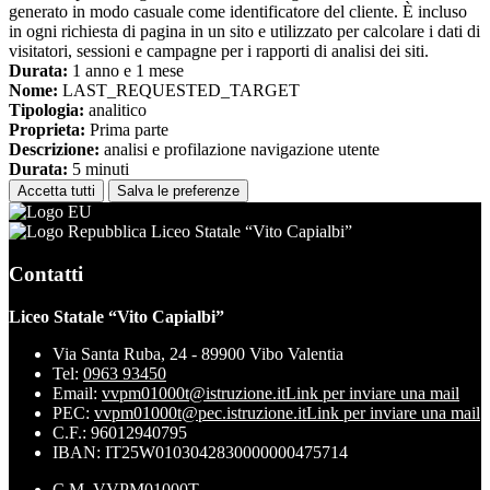
generato in modo casuale come identificatore del cliente. È incluso
in ogni richiesta di pagina in un sito e utilizzato per calcolare i dati di
visitatori, sessioni e campagne per i rapporti di analisi dei siti.
Durata:
1 anno e 1 mese
Nome:
LAST_REQUESTED_TARGET
Tipologia:
analitico
Proprieta:
Prima parte
Descrizione:
analisi e profilazione navigazione utente
Durata:
5 minuti
Accetta tutti
Salva le preferenze
Liceo Statale “Vito Capialbi”
Contatti
Liceo Statale “Vito Capialbi”
Via Santa Ruba, 24 - 89900 Vibo Valentia
Tel:
0963 93450
Email:
vvpm01000t@istruzione.it
Link per inviare una mail
PEC:
vvpm01000t@pec.istruzione.it
Link per inviare una mail
C.F.: 96012940795
IBAN: IT25W0103042830000000475714
C.M. VVPM01000T