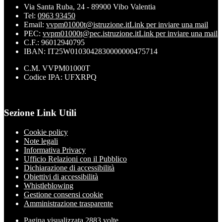
Via Santa Ruba, 24 - 89900 Vibo Valentia
Tel:
0963 93450
Email:
vvpm01000t@istruzione.it
Link per inviare una mail
PEC:
vvpm01000t@pec.istruzione.it
Link per inviare una mail
C.F.: 96012940795
IBAN: IT25W0103042830000000475714
C.M. VVPM01000T
Codice IPA: UFXRPQ
Sezione Link Utili
Cookie policy
Note legali
Informativa Privacy
Ufficio Relazioni con il Pubblico
Dichiarazione di accessibilità
Obiettivi di accessibilità
Whistleblowing
Gestione consensi cookie
Amministrazione trasparente
Pagina visualizzata
2883
volte