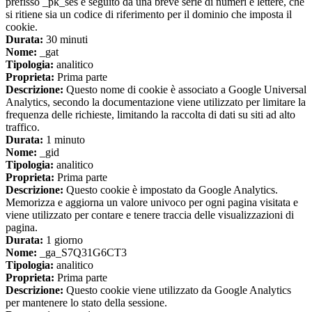
prefisso _pk_ses è seguito da una breve serie di numeri e lettere, che
si ritiene sia un codice di riferimento per il dominio che imposta il
cookie.
Durata:
30 minuti
Nome:
_gat
Tipologia:
analitico
Proprieta:
Prima parte
Descrizione:
Questo nome di cookie è associato a Google Universal
Analytics, secondo la documentazione viene utilizzato per limitare la
frequenza delle richieste, limitando la raccolta di dati su siti ad alto
traffico.
Durata:
1 minuto
Nome:
_gid
Tipologia:
analitico
Proprieta:
Prima parte
Descrizione:
Questo cookie è impostato da Google Analytics.
Memorizza e aggiorna un valore univoco per ogni pagina visitata e
viene utilizzato per contare e tenere traccia delle visualizzazioni di
pagina.
Durata:
1 giorno
Nome:
_ga_S7Q31G6CT3
Tipologia:
analitico
Proprieta:
Prima parte
Descrizione:
Questo cookie viene utilizzato da Google Analytics
per mantenere lo stato della sessione.