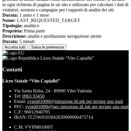
in ogni richiesta di pagina in un sito e utilizzato per calcolare i dati di
visitatori, sessioni e campagne per i rapporti di analisi dei siti.
Durata:
1 anno e 1 mese
Nome:
LAST_REQUESTED_TARGET
Tipologia:
analitico
Proprieta:
Prima parte
Descrizione:
analisi e profilazione navigazione utente
Durata:
5 minuti
Accetta tutti
Salva le preferenze
Liceo Statale “Vito Capialbi”
Contatti
Liceo Statale “Vito Capialbi”
Via Santa Ruba, 24 - 89900 Vibo Valentia
Tel:
0963 93450
Email:
vvpm01000t@istruzione.it
Link per inviare una mail
PEC:
vvpm01000t@pec.istruzione.it
Link per inviare una mail
C.F.: 96012940795
IBAN: IT25W0103042830000000475714
C.M. VVPM01000T