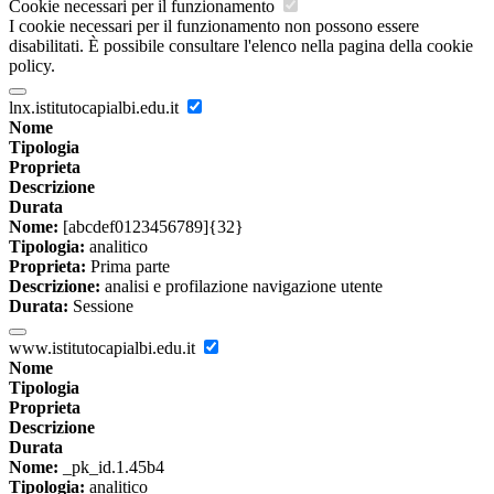
Cookie necessari per il funzionamento
I cookie necessari per il funzionamento non possono essere
disabilitati. È possibile consultare l'elenco nella pagina della cookie
policy.
lnx.istitutocapialbi.edu.it
Nome
Tipologia
Proprieta
Descrizione
Durata
Nome:
[abcdef0123456789]{32}
Tipologia:
analitico
Proprieta:
Prima parte
Descrizione:
analisi e profilazione navigazione utente
Durata:
Sessione
www.istitutocapialbi.edu.it
Nome
Tipologia
Proprieta
Descrizione
Durata
Nome:
_pk_id.1.45b4
Tipologia:
analitico