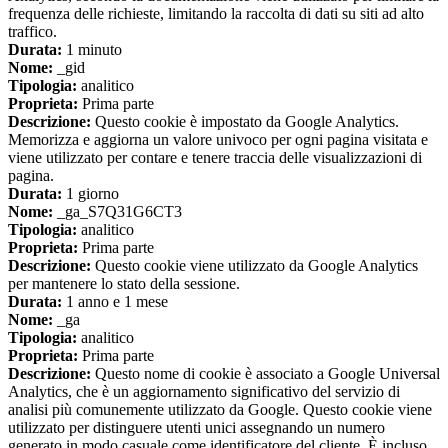
frequenza delle richieste, limitando la raccolta di dati su siti ad alto
traffico.
Durata:
1 minuto
Nome:
_gid
Tipologia:
analitico
Proprieta:
Prima parte
Descrizione:
Questo cookie è impostato da Google Analytics.
Memorizza e aggiorna un valore univoco per ogni pagina visitata e
viene utilizzato per contare e tenere traccia delle visualizzazioni di
pagina.
Durata:
1 giorno
Nome:
_ga_S7Q31G6CT3
Tipologia:
analitico
Proprieta:
Prima parte
Descrizione:
Questo cookie viene utilizzato da Google Analytics
per mantenere lo stato della sessione.
Durata:
1 anno e 1 mese
Nome:
_ga
Tipologia:
analitico
Proprieta:
Prima parte
Descrizione:
Questo nome di cookie è associato a Google Universal
Analytics, che è un aggiornamento significativo del servizio di
analisi più comunemente utilizzato da Google. Questo cookie viene
utilizzato per distinguere utenti unici assegnando un numero
generato in modo casuale come identificatore del cliente. È incluso