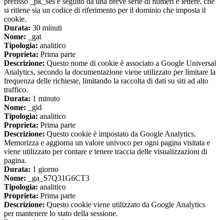
prefisso _pk_ses è seguito da una breve serie di numeri e lettere, che
si ritiene sia un codice di riferimento per il dominio che imposta il
cookie.
Durata:
30 minuti
Nome:
_gat
Tipologia:
analitico
Proprieta:
Prima parte
Descrizione:
Questo nome di cookie è associato a Google Universal
Analytics, secondo la documentazione viene utilizzato per limitare la
frequenza delle richieste, limitando la raccolta di dati su siti ad alto
traffico.
Durata:
1 minuto
Nome:
_gid
Tipologia:
analitico
Proprieta:
Prima parte
Descrizione:
Questo cookie è impostato da Google Analytics.
Memorizza e aggiorna un valore univoco per ogni pagina visitata e
viene utilizzato per contare e tenere traccia delle visualizzazioni di
pagina.
Durata:
1 giorno
Nome:
_ga_S7Q31G6CT3
Tipologia:
analitico
Proprieta:
Prima parte
Descrizione:
Questo cookie viene utilizzato da Google Analytics
per mantenere lo stato della sessione.