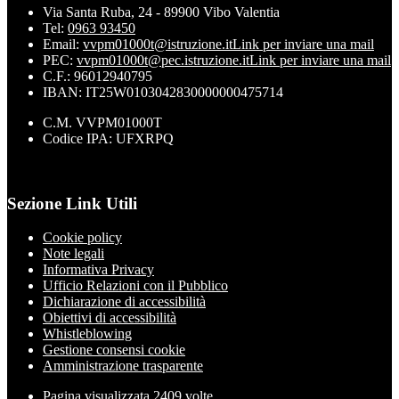
Via Santa Ruba, 24 - 89900 Vibo Valentia
Tel:
0963 93450
Email:
vvpm01000t@istruzione.it
Link per inviare una mail
PEC:
vvpm01000t@pec.istruzione.it
Link per inviare una mail
C.F.: 96012940795
IBAN: IT25W0103042830000000475714
C.M. VVPM01000T
Codice IPA: UFXRPQ
Sezione Link Utili
Cookie policy
Note legali
Informativa Privacy
Ufficio Relazioni con il Pubblico
Dichiarazione di accessibilità
Obiettivi di accessibilità
Whistleblowing
Gestione consensi cookie
Amministrazione trasparente
Pagina visualizzata
2409
volte