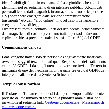
identificabili gli alunni in mancanza di base giuridica che non si
identifichi nel perseguimento di un interesse pubblico. Alcuni dati
personali (come dati anagrafici, informazioni sul ruolo ricoperto, e
CV) potrebbero emergere dalla sezione "amministrazione
trasparente" e/o dall' "albo online", in quel caso il trattamento è
eseguito in forza di legge.
Ove presenti form di contatto, i dati del richiedente (principalmente
dati anagrafici e di contatto) verranno trattati per soddisfare una
esplicita richiesta precontrattuale ai sensi dell’art. 6 b) del GDPR.
Comunicazione dei dati
I dati vengono trattati solo da personale adeguatamente incaricato
ovvero da soggetti terzi nominati quali Responsabili del Trattamento
ex art. 28 GDPR. I dati degli utenti non verranno inviati all'estero in
mancanza di uno dei meccanismi di garanzia previsti dal GDPR da
interpretare alla luce della Sentenza Schrems II.
Tempi di conservazione
Il Titolare del Trattamento tratterà i dati per il tempo analiticamente
previsto dal massimario di scarto della pubblica amministrazione
rinvenibile al seguente link:
Gestione documentale - Massimario di
conservazione e scarto