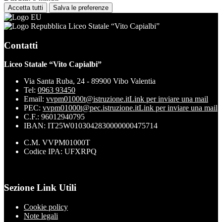
Accetta tutti
Salva le preferenze
Liceo Statale “Vito Capialbi”
Contatti
Liceo Statale “Vito Capialbi”
Via Santa Ruba, 24 - 89900 Vibo Valentia
Tel:
0963 93450
Email:
vvpm01000t@istruzione.it
Link per inviare una mail
PEC:
vvpm01000t@pec.istruzione.it
Link per inviare una mail
C.F.: 96012940795
IBAN: IT25W0103042830000000475714
C.M. VVPM01000T
Codice IPA: UFXRPQ
Sezione Link Utili
Cookie policy
Note legali