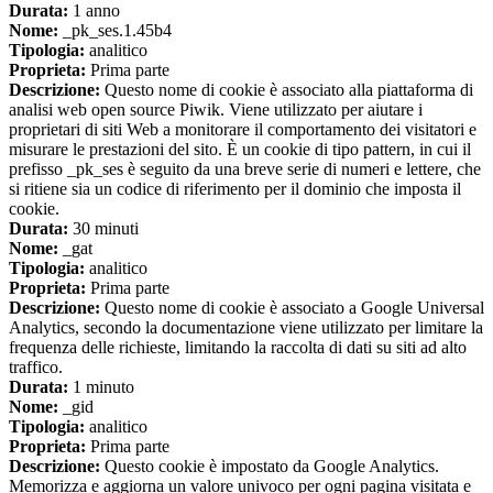
Durata:
1 anno
Nome:
_pk_ses.1.45b4
Tipologia:
analitico
Proprieta:
Prima parte
Descrizione:
Questo nome di cookie è associato alla piattaforma di
analisi web open source Piwik. Viene utilizzato per aiutare i
proprietari di siti Web a monitorare il comportamento dei visitatori e
misurare le prestazioni del sito. È un cookie di tipo pattern, in cui il
prefisso _pk_ses è seguito da una breve serie di numeri e lettere, che
si ritiene sia un codice di riferimento per il dominio che imposta il
cookie.
Durata:
30 minuti
Nome:
_gat
Tipologia:
analitico
Proprieta:
Prima parte
Descrizione:
Questo nome di cookie è associato a Google Universal
Analytics, secondo la documentazione viene utilizzato per limitare la
frequenza delle richieste, limitando la raccolta di dati su siti ad alto
traffico.
Durata:
1 minuto
Nome:
_gid
Tipologia:
analitico
Proprieta:
Prima parte
Descrizione:
Questo cookie è impostato da Google Analytics.
Memorizza e aggiorna un valore univoco per ogni pagina visitata e