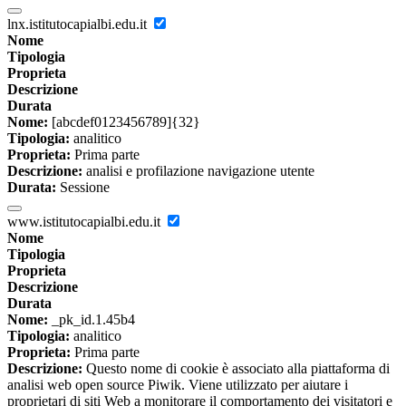
lnx.istitutocapialbi.edu.it
Nome
Tipologia
Proprieta
Descrizione
Durata
Nome:
[abcdef0123456789]{32}
Tipologia:
analitico
Proprieta:
Prima parte
Descrizione:
analisi e profilazione navigazione utente
Durata:
Sessione
www.istitutocapialbi.edu.it
Nome
Tipologia
Proprieta
Descrizione
Durata
Nome:
_pk_id.1.45b4
Tipologia:
analitico
Proprieta:
Prima parte
Descrizione:
Questo nome di cookie è associato alla piattaforma di
analisi web open source Piwik. Viene utilizzato per aiutare i
proprietari di siti Web a monitorare il comportamento dei visitatori e