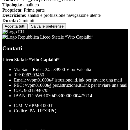
Tipologia:
analitico
Proprieta:
Prima parte
Descrizione:
analisi e profilazione navigazione utente
Durata:
5 minuti
Accetta tutti
Salva le preferenze
Liceo Statale “Vito Capialbi”
Contatti
Liceo Statale “Vito Capialbi”
Via Santa Ruba, 24 - 89900 Vibo Valentia
Tel:
0963 93450
Email:
vvpm01000t@istruzione.it
Link per inviare una mail
PEC:
vvpm01000t@pec.istruzione.it
Link per inviare una mail
C.F.: 96012940795
IBAN: IT25W0103042830000000475714
C.M. VVPM01000T
Codice IPA: UFXRPQ