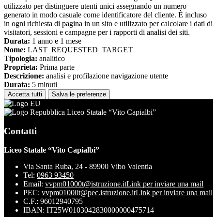
utilizzato per distinguere utenti unici assegnando un numero
generato in modo casuale come identificatore del cliente. È incluso
in ogni richiesta di pagina in un sito e utilizzato per calcolare i dati di
visitatori, sessioni e campagne per i rapporti di analisi dei siti.
Durata:
1 anno e 1 mese
Nome:
LAST_REQUESTED_TARGET
Tipologia:
analitico
Proprieta:
Prima parte
Descrizione:
analisi e profilazione navigazione utente
Durata:
5 minuti
Accetta tutti
Salva le preferenze
Liceo Statale “Vito Capialbi”
Contatti
Liceo Statale “Vito Capialbi”
Via Santa Ruba, 24 - 89900 Vibo Valentia
Tel:
0963 93450
Email:
vvpm01000t@istruzione.it
Link per inviare una mail
PEC:
vvpm01000t@pec.istruzione.it
Link per inviare una mail
C.F.: 96012940795
IBAN: IT25W0103042830000000475714