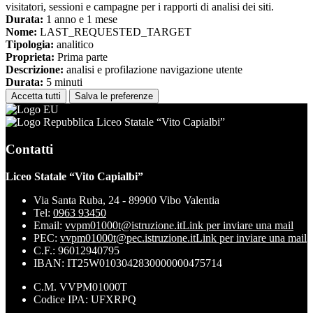
visitatori, sessioni e campagne per i rapporti di analisi dei siti.
Durata:
1 anno e 1 mese
Nome:
LAST_REQUESTED_TARGET
Tipologia:
analitico
Proprieta:
Prima parte
Descrizione:
analisi e profilazione navigazione utente
Durata:
5 minuti
Accetta tutti
Salva le preferenze
Liceo Statale “Vito Capialbi”
Contatti
Liceo Statale “Vito Capialbi”
Via Santa Ruba, 24 - 89900 Vibo Valentia
Tel:
0963 93450
Email:
vvpm01000t@istruzione.it
Link per inviare una mail
PEC:
vvpm01000t@pec.istruzione.it
Link per inviare una mail
C.F.: 96012940795
IBAN: IT25W0103042830000000475714
C.M. VVPM01000T
Codice IPA: UFXRPQ