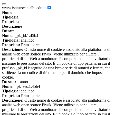
www.istitutocapialbi.edu.it
Nome
Tipologia
Proprieta
Descrizione
Durata
Nome:
_pk_id.1.45b4
Tipologia:
analitico
Proprieta:
Prima parte
Descrizione:
Questo nome di cookie è associato alla piattaforma di
analisi web open source Piwik. Viene utilizzato per aiutare i
proprietari di siti Web a monitorare il comportamento dei visitatori e
misurare le prestazioni del sito. È un cookie di tipo pattern, in cui il
prefisso _pk_id è seguito da una breve serie di numeri e lettere, che
si ritiene sia un codice di riferimento per il dominio che imposta il
cookie.
Durata:
1 anno
Nome:
_pk_ses.1.45b4
Tipologia:
analitico
Proprieta:
Prima parte
Descrizione:
Questo nome di cookie è associato alla piattaforma di
analisi web open source Piwik. Viene utilizzato per aiutare i
proprietari di siti Web a monitorare il comportamento dei visitatori e
misurare le prestazioni del sito. È un cookie di tipo pattern, in cui il