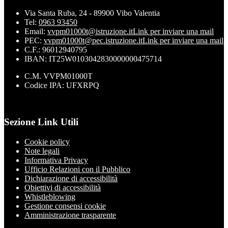
Via Santa Ruba, 24 - 89900 Vibo Valentia
Tel:
0963 93450
Email:
vvpm01000t@istruzione.it
Link per inviare una mail
PEC:
vvpm01000t@pec.istruzione.it
Link per inviare una mail
C.F.: 96012940795
IBAN: IT25W0103042830000000475714
C.M. VVPM01000T
Codice IPA: UFXRPQ
Sezione Link Utili
Cookie policy
Note legali
Informativa Privacy
Ufficio Relazioni con il Pubblico
Dichiarazione di accessibilità
Obiettivi di accessibilità
Whistleblowing
Gestione consensi cookie
Amministrazione trasparente