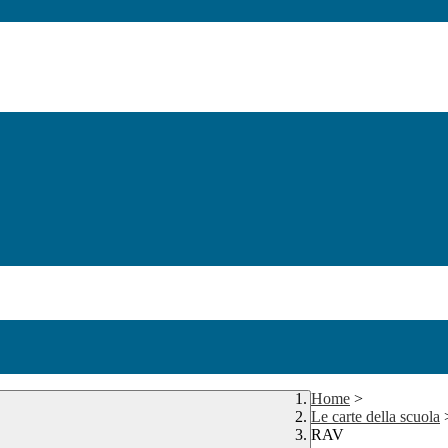
Home
>
Le carte della scuola
RAV