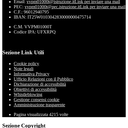
Email:
vvpm01000t@istruzione.it
Link per inviare una mail
PEC:
vvpm01000t@pec.istruzione.it
Link per inviare una mail
C.F.: 96012940795
IBAN: IT25W0103042830000000475714
C.M. VVPM01000T
Codice IPA: UFXRPQ
Sezione Link Utili
Cookie policy
Note legali
Informativa Privacy
Ufficio Relazioni con il Pubblico
Dichiarazione di accessibilità
Obiettivi di accessibilità
Whistleblowing
Gestione consensi cookie
Amministrazione trasparente
Pagina visualizzata
4215
volte
Sezione Copyright