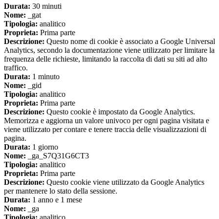
Durata:
30 minuti
Nome:
_gat
Tipologia:
analitico
Proprieta:
Prima parte
Descrizione:
Questo nome di cookie è associato a Google Universal
Analytics, secondo la documentazione viene utilizzato per limitare la
frequenza delle richieste, limitando la raccolta di dati su siti ad alto
traffico.
Durata:
1 minuto
Nome:
_gid
Tipologia:
analitico
Proprieta:
Prima parte
Descrizione:
Questo cookie è impostato da Google Analytics.
Memorizza e aggiorna un valore univoco per ogni pagina visitata e
viene utilizzato per contare e tenere traccia delle visualizzazioni di
pagina.
Durata:
1 giorno
Nome:
_ga_S7Q31G6CT3
Tipologia:
analitico
Proprieta:
Prima parte
Descrizione:
Questo cookie viene utilizzato da Google Analytics
per mantenere lo stato della sessione.
Durata:
1 anno e 1 mese
Nome:
_ga
Tipologia:
analitico