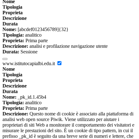
Nome
Tipologia
Proprieta
Descrizione
Durata
Nome:
[abcdef0123456789]{32}
Tipologia:
analitico
Proprieta:
Prima parte
Descrizione:
analisi e profilazione navigazione utente
Durata:
Sessione
www.istitutocapialbi.edu.it
Nome
Tipologia
Proprieta
Descrizione
Durata
Nome:
_pk_id.1.45b4
Tipologia:
analitico
Proprieta:
Prima parte
Descrizione:
Questo nome di cookie è associato alla piattaforma di
analisi web open source Piwik. Viene utilizzato per aiutare i
proprietari di siti Web a monitorare il comportamento dei visitatori e
misurare le prestazioni del sito. È un cookie di tipo pattern, in cui il
prefisso _pk_id è seguito da una breve serie di numeri e lettere, che