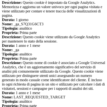
Descrizione:
Questo cookie è impostato da Google Analytics.
Memorizza e aggiorna un valore univoco per ogni pagina visitata e
viene utilizzato per contare e tenere traccia delle visualizzazioni di
pagina.
Durata:
1 giorno
Nome:
_ga_S7Q31G6CT3
Tipologia:
analitico
Proprieta:
Prima parte
Descrizione:
Questo cookie viene utilizzato da Google Analytics
per mantenere lo stato della sessione.
Durata:
1 anno e 1 mese
Nome:
_ga
Tipologia:
analitico
Proprieta:
Prima parte
Descrizione:
Questo nome di cookie è associato a Google Universal
Analytics, che è un aggiornamento significativo del servizio di
analisi più comunemente utilizzato da Google. Questo cookie viene
utilizzato per distinguere utenti unici assegnando un numero
generato in modo casuale come identificatore del cliente. È incluso
in ogni richiesta di pagina in un sito e utilizzato per calcolare i dati di
visitatori, sessioni e campagne per i rapporti di analisi dei siti.
Durata:
1 anno e 1 mese
Nome:
LAST_REQUESTED_TARGET
Tipologia:
analitico
Proprieta:
Prima parte