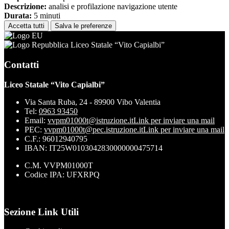
Descrizione:
analisi e profilazione navigazione utente
Durata:
5 minuti
Accetta tutti
Salva le preferenze
Liceo Statale “Vito Capialbi”
Contatti
Liceo Statale “Vito Capialbi”
Via Santa Ruba, 24 - 89900 Vibo Valentia
Tel:
0963 93450
Email:
vvpm01000t@istruzione.it
Link per inviare una mail
PEC:
vvpm01000t@pec.istruzione.it
Link per inviare una mail
C.F.: 96012940795
IBAN: IT25W0103042830000000475714
C.M. VVPM01000T
Codice IPA: UFXRPQ
Sezione Link Utili