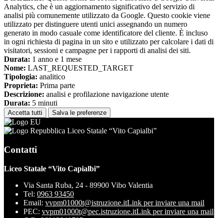
Analytics, che è un aggiornamento significativo del servizio di
analisi più comunemente utilizzato da Google. Questo cookie viene
utilizzato per distinguere utenti unici assegnando un numero
generato in modo casuale come identificatore del cliente. È incluso
in ogni richiesta di pagina in un sito e utilizzato per calcolare i dati di
visitatori, sessioni e campagne per i rapporti di analisi dei siti.
Durata:
1 anno e 1 mese
Nome:
LAST_REQUESTED_TARGET
Tipologia:
analitico
Proprieta:
Prima parte
Descrizione:
analisi e profilazione navigazione utente
Durata:
5 minuti
Accetta tutti
Salva le preferenze
Liceo Statale “Vito Capialbi”
Contatti
Liceo Statale “Vito Capialbi”
Via Santa Ruba, 24 - 89900 Vibo Valentia
Tel:
0963 93450
Email:
vvpm01000t@istruzione.it
Link per inviare una mail
PEC:
vvpm01000t@pec.istruzione.it
Link per inviare una mail