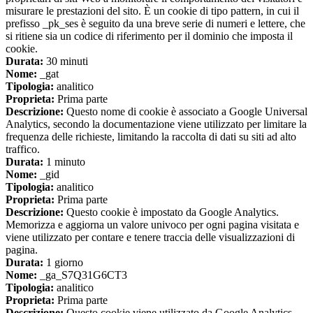
misurare le prestazioni del sito. È un cookie di tipo pattern, in cui il
prefisso _pk_ses è seguito da una breve serie di numeri e lettere, che
si ritiene sia un codice di riferimento per il dominio che imposta il
cookie.
Durata:
30 minuti
Nome:
_gat
Tipologia:
analitico
Proprieta:
Prima parte
Descrizione:
Questo nome di cookie è associato a Google Universal
Analytics, secondo la documentazione viene utilizzato per limitare la
frequenza delle richieste, limitando la raccolta di dati su siti ad alto
traffico.
Durata:
1 minuto
Nome:
_gid
Tipologia:
analitico
Proprieta:
Prima parte
Descrizione:
Questo cookie è impostato da Google Analytics.
Memorizza e aggiorna un valore univoco per ogni pagina visitata e
viene utilizzato per contare e tenere traccia delle visualizzazioni di
pagina.
Durata:
1 giorno
Nome:
_ga_S7Q31G6CT3
Tipologia:
analitico
Proprieta:
Prima parte
Descrizione:
Questo cookie viene utilizzato da Google Analytics