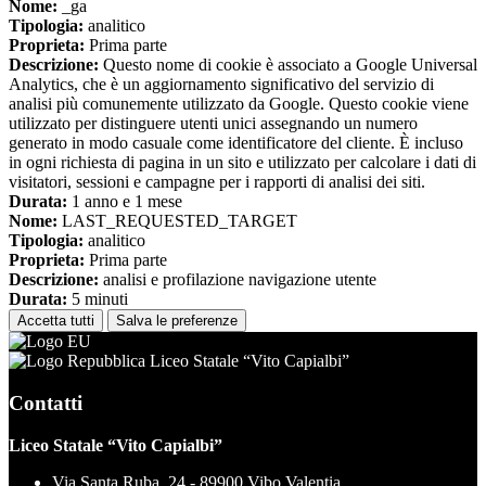
Nome:
_ga
Tipologia:
analitico
Proprieta:
Prima parte
Descrizione:
Questo nome di cookie è associato a Google Universal
Analytics, che è un aggiornamento significativo del servizio di
analisi più comunemente utilizzato da Google. Questo cookie viene
utilizzato per distinguere utenti unici assegnando un numero
generato in modo casuale come identificatore del cliente. È incluso
in ogni richiesta di pagina in un sito e utilizzato per calcolare i dati di
visitatori, sessioni e campagne per i rapporti di analisi dei siti.
Durata:
1 anno e 1 mese
Nome:
LAST_REQUESTED_TARGET
Tipologia:
analitico
Proprieta:
Prima parte
Descrizione:
analisi e profilazione navigazione utente
Durata:
5 minuti
Accetta tutti
Salva le preferenze
Liceo Statale “Vito Capialbi”
Contatti
Liceo Statale “Vito Capialbi”
Via Santa Ruba, 24 - 89900 Vibo Valentia