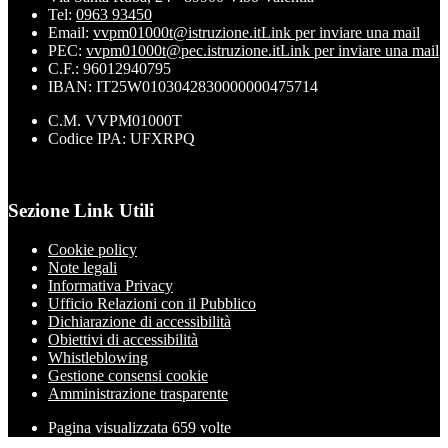
Tel:
0963 93450
Email:
vvpm01000t@istruzione.it
Link per inviare una mail
PEC:
vvpm01000t@pec.istruzione.it
Link per inviare una mail
C.F.: 96012940795
IBAN: IT25W0103042830000000475714
C.M. VVPM01000T
Codice IPA: UFXRPQ
Sezione Link Utili
Cookie policy
Note legali
Informativa Privacy
Ufficio Relazioni con il Pubblico
Dichiarazione di accessibilità
Obiettivi di accessibilità
Whistleblowing
Gestione consensi cookie
Amministrazione trasparente
Pagina visualizzata
659
volte