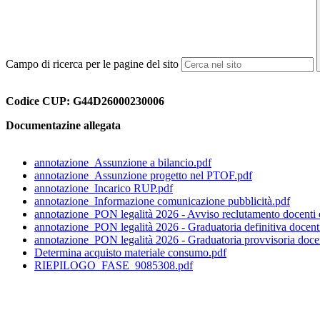
Campo di ricerca per le pagine del sito
Codice CUP: G44D26000230006
Documentazine allegata
annotazione_Assunzione a bilancio.pdf
annotazione_Assunzione progetto nel PTOF.pdf
annotazione_Incarico RUP.pdf
annotazione_Informazione comunicazione pubblicità.pdf
annotazione_PON legalità 2026 - Avviso reclutamento docenti es
annotazione_PON legalità 2026 - Graduatoria definitiva docenti 
annotazione_PON legalità 2026 - Graduatoria provvisoria docent
Determina acquisto materiale consumo.pdf
RIEPILOGO_FASE_9085308.pdf