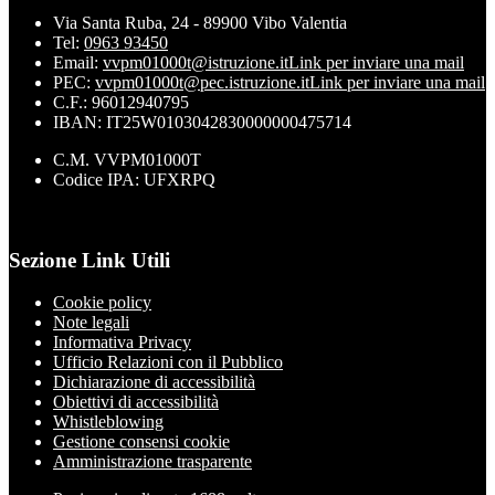
Via Santa Ruba, 24 - 89900 Vibo Valentia
Tel:
0963 93450
Email:
vvpm01000t@istruzione.it
Link per inviare una mail
PEC:
vvpm01000t@pec.istruzione.it
Link per inviare una mail
C.F.: 96012940795
IBAN: IT25W0103042830000000475714
C.M. VVPM01000T
Codice IPA: UFXRPQ
Sezione Link Utili
Cookie policy
Note legali
Informativa Privacy
Ufficio Relazioni con il Pubblico
Dichiarazione di accessibilità
Obiettivi di accessibilità
Whistleblowing
Gestione consensi cookie
Amministrazione trasparente