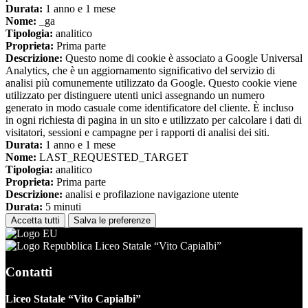
Durata:
1 anno e 1 mese
Nome:
_ga
Tipologia:
analitico
Proprieta:
Prima parte
Descrizione:
Questo nome di cookie è associato a Google Universal
Analytics, che è un aggiornamento significativo del servizio di
analisi più comunemente utilizzato da Google. Questo cookie viene
utilizzato per distinguere utenti unici assegnando un numero
generato in modo casuale come identificatore del cliente. È incluso
in ogni richiesta di pagina in un sito e utilizzato per calcolare i dati di
visitatori, sessioni e campagne per i rapporti di analisi dei siti.
Durata:
1 anno e 1 mese
Nome:
LAST_REQUESTED_TARGET
Tipologia:
analitico
Proprieta:
Prima parte
Descrizione:
analisi e profilazione navigazione utente
Durata:
5 minuti
Accetta tutti
Salva le preferenze
Liceo Statale “Vito Capialbi”
Contatti
Liceo Statale “Vito Capialbi”