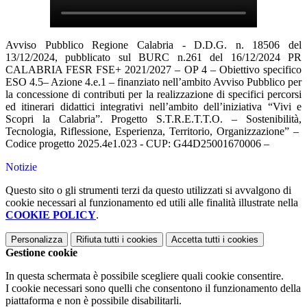
Avviso Pubblico Regione Calabria - D.D.G. n. 18506 del
13/12/2024, pubblicato sul BURC n.261 del 16/12/2024 PR
CALABRIA FESR FSE+ 2021/2027 – OP 4 – Obiettivo specifico
ESO 4.5– Azione 4.e.1 – finanziato nell’ambito Avviso Pubblico per
la concessione di contributi per la realizzazione di specifici percorsi
ed itinerari didattici integrativi nell’ambito dell’iniziativa “Vivi e
Scopri la Calabria”. Progetto S.T.R.E.T.T.O. – Sostenibilità,
Tecnologia, Riflessione, Esperienza, Territorio, Organizzazione” –
Codice progetto 2025.4e1.023 - CUP: G44D25001670006 –
Notizie
Questo sito o gli strumenti terzi da questo utilizzati si avvalgono di
cookie necessari al funzionamento ed utili alle finalità illustrate nella
COOKIE POLICY
.
Personalizza
Rifiuta tutti
i cookies
Accetta tutti
i cookies
Gestione cookie
In questa schermata è possibile scegliere quali cookie consentire.
I cookie necessari sono quelli che consentono il funzionamento della
piattaforma e non è possibile disabilitarli.