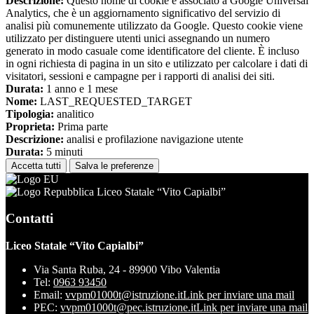
Descrizione:
Questo nome di cookie è associato a Google Universal
Analytics, che è un aggiornamento significativo del servizio di
analisi più comunemente utilizzato da Google. Questo cookie viene
utilizzato per distinguere utenti unici assegnando un numero
generato in modo casuale come identificatore del cliente. È incluso
in ogni richiesta di pagina in un sito e utilizzato per calcolare i dati di
visitatori, sessioni e campagne per i rapporti di analisi dei siti.
Durata:
1 anno e 1 mese
Nome:
LAST_REQUESTED_TARGET
Tipologia:
analitico
Proprieta:
Prima parte
Descrizione:
analisi e profilazione navigazione utente
Durata:
5 minuti
Accetta tutti
Salva le preferenze
Liceo Statale “Vito Capialbi”
Contatti
Liceo Statale “Vito Capialbi”
Via Santa Ruba, 24 - 89900 Vibo Valentia
Tel:
0963 93450
Email:
vvpm01000t@istruzione.it
Link per inviare una mail
PEC:
vvpm01000t@pec.istruzione.it
Link per inviare una mail