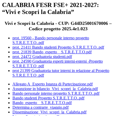
CALABRIA FESR FSE+ 2021-2027:
“Vivi e Scopri la Calabria”
Vivi e Scopri la Calabria - CUP: G44D25001670006 –
Codice progetto 2025.4e1.023
prot. 19560 - Bando personale interno progetto
S.T.R.E.T.T.O..pdf
prot. 21411 Bando studenti Progetto S.T.R.E.T.T.O..pdf
prot. 21839 Bando_esperto__S.T.R.E.T.T.O.pdf
prot. 24472 Graduatoria studenti.pdf
prot. 24590 Graduatoria esperti interni-esterni -Progetto
S.T.R.E.T.T.O .pdf
prot 21399 Graduatoria tutor interni in relazione al Progetto
S.T.R.E.T.T.O .pdf
Allegato A_Esperto Istanza di Partecipazione.pdf
Assunzione in bilancio_Vivi_scopri_la_Calabria.pdf
Bando personale interno progetto S.T.R.E.T.T.O..pdf
Bando studenti Progetto S.T.R.E.T.T.O..pdf
Bando_esperto__S.T.R.E.T.T.O.pdf
Determina a contrarre_viaggio.pdf
Disseminazione_Vivi_scopri_la_Calabria.pdf