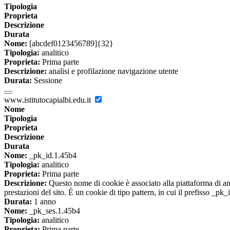
Tipologia
Proprieta
Descrizione
Durata
Nome:
[abcdef0123456789]{32}
Tipologia:
analitico
Proprieta:
Prima parte
Descrizione:
analisi e profilazione navigazione utente
Durata:
Sessione
www.istitutocapialbi.edu.it
Nome
Tipologia
Proprieta
Descrizione
Durata
Nome:
_pk_id.1.45b4
Tipologia:
analitico
Proprieta:
Prima parte
Descrizione:
Questo nome di cookie è associato alla piattaforma di ana
prestazioni del sito. È un cookie di tipo pattern, in cui il prefisso _pk
Durata:
1 anno
Nome:
_pk_ses.1.45b4
Tipologia:
analitico
Proprieta:
Prima parte