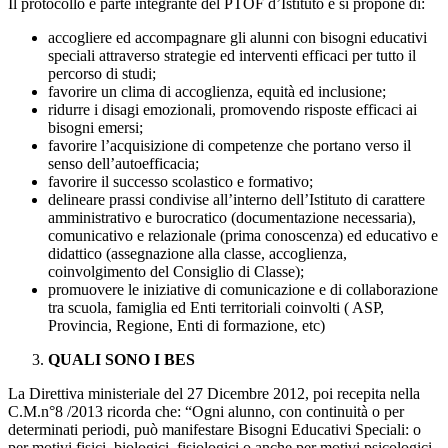
Il protocollo è parte integrante del PTOF d’Istituto e si propone di:
accogliere ed accompagnare gli alunni con bisogni educativi
speciali attraverso strategie ed interventi efficaci per tutto il
percorso di studi;
favorire un clima di accoglienza, equità ed inclusione;
ridurre i disagi emozionali, promovendo risposte efficaci ai
bisogni emersi;
favorire l’acquisizione di competenze che portano verso il
senso dell’autoefficacia;
favorire il successo scolastico e formativo;
delineare prassi condivise all’interno dell’Istituto di carattere
amministrativo e burocratico (documentazione necessaria),
comunicativo e relazionale (prima conoscenza) ed educativo e
didattico (assegnazione alla classe, accoglienza,
coinvolgimento del Consiglio di Classe);
promuovere le iniziative di comunicazione e di collaborazione
tra scuola, famiglia ed Enti territoriali coinvolti ( ASP,
Provincia, Regione, Enti di formazione, etc)
QUALI SONO I BES
La Direttiva ministeriale del 27 Dicembre 2012, poi recepita nella
C.M.n°8 /2013 ricorda che: “Ogni alunno, con continuità o per
determinati periodi, può manifestare Bisogni Educativi Speciali: o
per motivi fisici, biologici, fisiologici o anche per motivi psicologici,