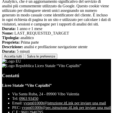
Analytics, che è un aggiornamento significativo del servizio di
analisi più comunemente utilizzato da Google. Questo cookie viene
utilizzato per distinguere utenti unici assegnando un numero
generato in modo casuale come identificatore del cliente. È incluso
in ogni richiesta di pagina in un sito e utilizzato per calcolare i dati di
visitatori, sessioni e campagne per i rapporti di analisi dei siti.
Durata:
1 anno e 1 mese
Nome:
LAST_REQUESTED_TARGET
Tipologia:
analitico
Proprieta:
Prima parte
Descrizione:
analisi e profilazione navigazione utente
Durata:
5 minuti
Accetta tutti
Salva le preferenze
Liceo Statale “Vito Capialbi”
Contatti
Liceo Statale “Vito Capialbi”
Via Santa Ruba, 24 - 89900 Vibo Valentia
Tel:
0963 93450
Email:
vvpm01000t@istruzione.it
Link per inviare una mail
PEC:
vvpm01000t@pec.istruzione.it
Link per inviare una mail
C.F.: 96012940795