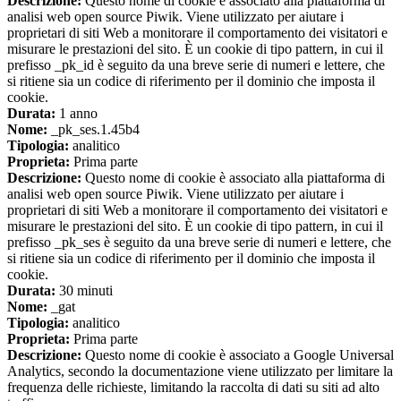
Descrizione:
Questo nome di cookie è associato alla piattaforma di
analisi web open source Piwik. Viene utilizzato per aiutare i
proprietari di siti Web a monitorare il comportamento dei visitatori e
misurare le prestazioni del sito. È un cookie di tipo pattern, in cui il
prefisso _pk_id è seguito da una breve serie di numeri e lettere, che
si ritiene sia un codice di riferimento per il dominio che imposta il
cookie.
Durata:
1 anno
Nome:
_pk_ses.1.45b4
Tipologia:
analitico
Proprieta:
Prima parte
Descrizione:
Questo nome di cookie è associato alla piattaforma di
analisi web open source Piwik. Viene utilizzato per aiutare i
proprietari di siti Web a monitorare il comportamento dei visitatori e
misurare le prestazioni del sito. È un cookie di tipo pattern, in cui il
prefisso _pk_ses è seguito da una breve serie di numeri e lettere, che
si ritiene sia un codice di riferimento per il dominio che imposta il
cookie.
Durata:
30 minuti
Nome:
_gat
Tipologia:
analitico
Proprieta:
Prima parte
Descrizione:
Questo nome di cookie è associato a Google Universal
Analytics, secondo la documentazione viene utilizzato per limitare la
frequenza delle richieste, limitando la raccolta di dati su siti ad alto