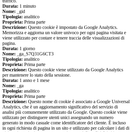
traffico.
Durata:
1 minuto
Nome:
_gid
Tipologia:
analitico
Proprieta:
Prima parte
Descrizione:
Questo cookie è impostato da Google Analytics.
Memorizza e aggiorna un valore univoco per ogni pagina visitata e
viene utilizzato per contare e tenere traccia delle visualizzazioni di
pagina.
Durata:
1 giorno
Nome:
_ga_S7Q31G6CT3
Tipologia:
analitico
Proprieta:
Prima parte
Descrizione:
Questo cookie viene utilizzato da Google Analytics
per mantenere lo stato della sessione.
Durata:
1 anno e 1 mese
Nome:
_ga
Tipologia:
analitico
Proprieta:
Prima parte
Descrizione:
Questo nome di cookie è associato a Google Universal
Analytics, che è un aggiornamento significativo del servizio di
analisi più comunemente utilizzato da Google. Questo cookie viene
utilizzato per distinguere utenti unici assegnando un numero
generato in modo casuale come identificatore del cliente. È incluso
in ogni richiesta di pagina in un sito e utilizzato per calcolare i dati di