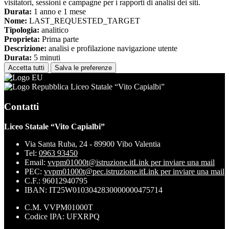
visitatori, sessioni e campagne per i rapporti di analisi dei siti.
Durata:
1 anno e 1 mese
Nome:
LAST_REQUESTED_TARGET
Tipologia:
analitico
Proprieta:
Prima parte
Descrizione:
analisi e profilazione navigazione utente
Durata:
5 minuti
Accetta tutti
Salva le preferenze
Liceo Statale “Vito Capialbi”
Contatti
Liceo Statale “Vito Capialbi”
Via Santa Ruba, 24 - 89900 Vibo Valentia
Tel:
0963 93450
Email:
vvpm01000t@istruzione.it
Link per inviare una mail
PEC:
vvpm01000t@pec.istruzione.it
Link per inviare una mail
C.F.: 96012940795
IBAN: IT25W0103042830000000475714
C.M. VVPM01000T
Codice IPA: UFXRPQ