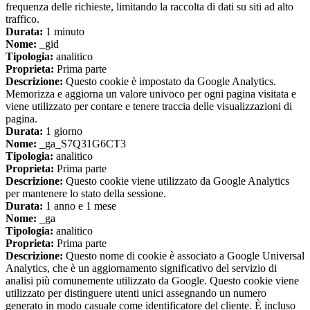
frequenza delle richieste, limitando la raccolta di dati su siti ad alto
traffico.
Durata:
1 minuto
Nome:
_gid
Tipologia:
analitico
Proprieta:
Prima parte
Descrizione:
Questo cookie è impostato da Google Analytics.
Memorizza e aggiorna un valore univoco per ogni pagina visitata e
viene utilizzato per contare e tenere traccia delle visualizzazioni di
pagina.
Durata:
1 giorno
Nome:
_ga_S7Q31G6CT3
Tipologia:
analitico
Proprieta:
Prima parte
Descrizione:
Questo cookie viene utilizzato da Google Analytics
per mantenere lo stato della sessione.
Durata:
1 anno e 1 mese
Nome:
_ga
Tipologia:
analitico
Proprieta:
Prima parte
Descrizione:
Questo nome di cookie è associato a Google Universal
Analytics, che è un aggiornamento significativo del servizio di
analisi più comunemente utilizzato da Google. Questo cookie viene
utilizzato per distinguere utenti unici assegnando un numero
generato in modo casuale come identificatore del cliente. È incluso