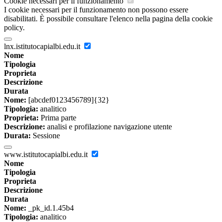
Cookie necessari per il funzionamento
I cookie necessari per il funzionamento non possono essere
disabilitati. È possibile consultare l'elenco nella pagina della cookie
policy.
lnx.istitutocapialbi.edu.it
Nome
Tipologia
Proprieta
Descrizione
Durata
Nome:
[abcdef0123456789]{32}
Tipologia:
analitico
Proprieta:
Prima parte
Descrizione:
analisi e profilazione navigazione utente
Durata:
Sessione
www.istitutocapialbi.edu.it
Nome
Tipologia
Proprieta
Descrizione
Durata
Nome:
_pk_id.1.45b4
Tipologia:
analitico