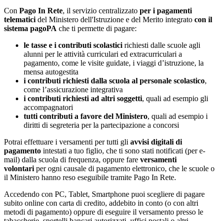
Con
Pago In Rete
, il servizio centralizzato
per i pagamenti
telematici
del Ministero dell'Istruzione e del Merito integrato
con il
sistema pagoPA
che ti permette di pagare:
le tasse e i contributi scolastici
richiesti dalle scuole agli
alunni per le attività curriculari ed extracurriculari a
pagamento, come le visite guidate, i viaggi d’istruzione, la
mensa autogestita
i contributi richiesti dalla scuola al personale scolastico
,
come l’assicurazione integrativa
i contributi richiesti ad altri soggetti
, quali ad esempio gli
accompagnatori
tutti contributi a favore del Ministero
, quali ad esempio i
diritti di segreteria per la partecipazione a concorsi
Potrai effettuare i versamenti per tutti gli
avvisi digitali di
pagamento
intestati a tuo figlio, che ti sono stati notificati (per e-
mail) dalla scuola di frequenza, oppure fare
versamenti
volontari
per ogni causale di pagamento elettronico, che le scuole o
il Ministero hanno reso eseguibile tramite Pago In Rete.
Accedendo con PC, Tablet, Smartphone puoi scegliere di pagare
subito online con carta di credito, addebito in conto (o con altri
metodi di pagamento) oppure di eseguire il versamento presso le
tabaccherie, sportelli bancari autorizzati, uffici postali o altri