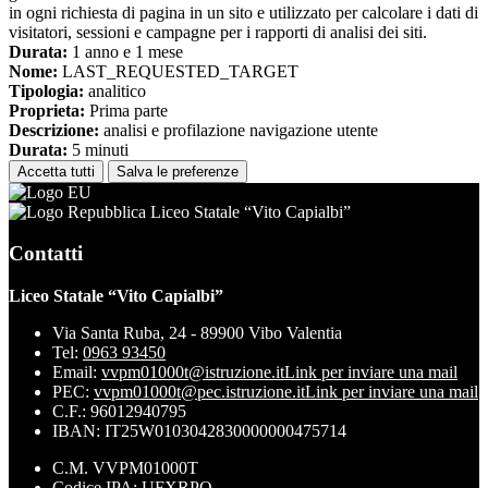
in ogni richiesta di pagina in un sito e utilizzato per calcolare i dati di
visitatori, sessioni e campagne per i rapporti di analisi dei siti.
Durata:
1 anno e 1 mese
Nome:
LAST_REQUESTED_TARGET
Tipologia:
analitico
Proprieta:
Prima parte
Descrizione:
analisi e profilazione navigazione utente
Durata:
5 minuti
Accetta tutti
Salva le preferenze
Liceo Statale “Vito Capialbi”
Contatti
Liceo Statale “Vito Capialbi”
Via Santa Ruba, 24 - 89900 Vibo Valentia
Tel:
0963 93450
Email:
vvpm01000t@istruzione.it
Link per inviare una mail
PEC:
vvpm01000t@pec.istruzione.it
Link per inviare una mail
C.F.: 96012940795
IBAN: IT25W0103042830000000475714
C.M. VVPM01000T
Codice IPA: UFXRPQ