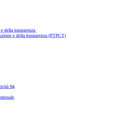
 e della trasparenza
ruzione e della trasparenza (PTPCT)
tività
94
stionale