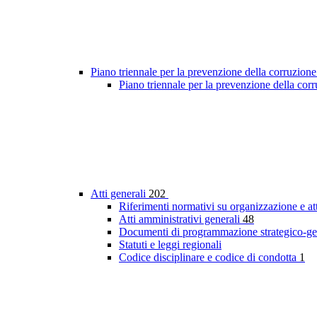
Piano triennale per la prevenzione della corruzione
Piano triennale per la prevenzione della cor
Atti generali
202
Riferimenti normativi su organizzazione e at
Atti amministrativi generali
48
Documenti di programmazione strategico-ge
Statuti e leggi regionali
Codice disciplinare e codice di condotta
1