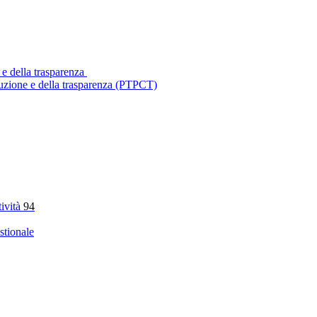
 e della trasparenza
ruzione e della trasparenza (PTPCT)
tività
94
stionale