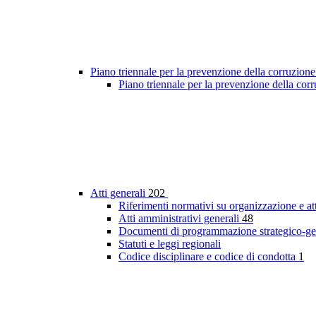
Piano triennale per la prevenzione della corruzione
Piano triennale per la prevenzione della cor
Atti generali
202
Riferimenti normativi su organizzazione e at
Atti amministrativi generali
48
Documenti di programmazione strategico-ge
Statuti e leggi regionali
Codice disciplinare e codice di condotta
1