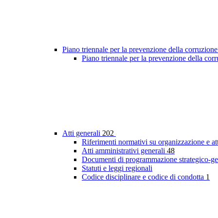
Piano triennale per la prevenzione della corruzione
Piano triennale per la prevenzione della cor
Atti generali
202
Riferimenti normativi su organizzazione e at
Atti amministrativi generali
48
Documenti di programmazione strategico-ge
Statuti e leggi regionali
Codice disciplinare e codice di condotta
1