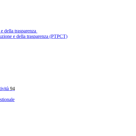
 e della trasparenza
ruzione e della trasparenza (PTPCT)
tività
94
stionale