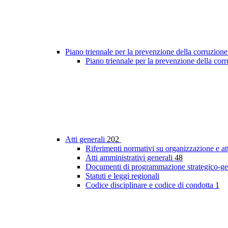
Piano triennale per la prevenzione della corruzione
Piano triennale per la prevenzione della cor
Atti generali
202
Riferimenti normativi su organizzazione e at
Atti amministrativi generali
48
Documenti di programmazione strategico-ge
Statuti e leggi regionali
Codice disciplinare e codice di condotta
1