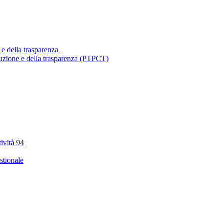
 e della trasparenza
ruzione e della trasparenza (PTPCT)
tività
94
stionale