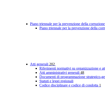
Piano triennale per la prevenzione della corruzione
Piano triennale per la prevenzione della cor
Atti generali
202
Riferimenti normativi su organizzazione e at
Atti amministrativi generali
48
Documenti di programmazione strategico-ge
Statuti e leggi regionali
Codice disciplinare e codice di condotta
1