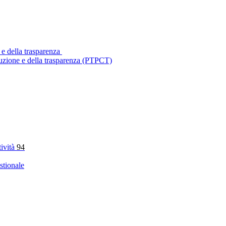
 e della trasparenza
ruzione e della trasparenza (PTPCT)
tività
94
stionale