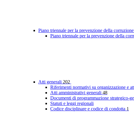
Piano triennale per la prevenzione della corruzione
Piano triennale per la prevenzione della cor
Atti generali
202
Riferimenti normativi su organizzazione e at
Atti amministrativi generali
48
Documenti di programmazione strategico-ge
Statuti e leggi regionali
Codice disciplinare e codice di condotta
1