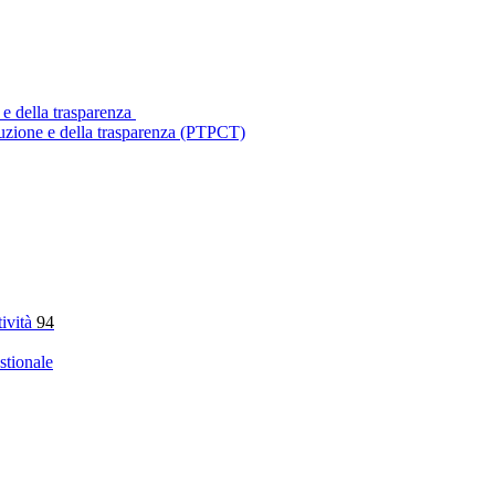
 e della trasparenza
ruzione e della trasparenza (PTPCT)
tività
94
stionale