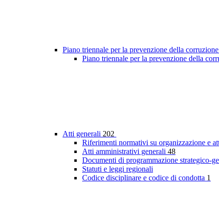
Piano triennale per la prevenzione della corruzione
Piano triennale per la prevenzione della cor
Atti generali
202
Riferimenti normativi su organizzazione e at
Atti amministrativi generali
48
Documenti di programmazione strategico-ge
Statuti e leggi regionali
Codice disciplinare e codice di condotta
1