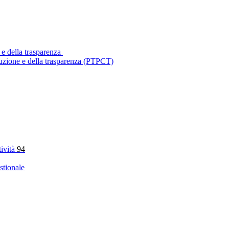
 e della trasparenza
ruzione e della trasparenza (PTPCT)
tività
94
stionale